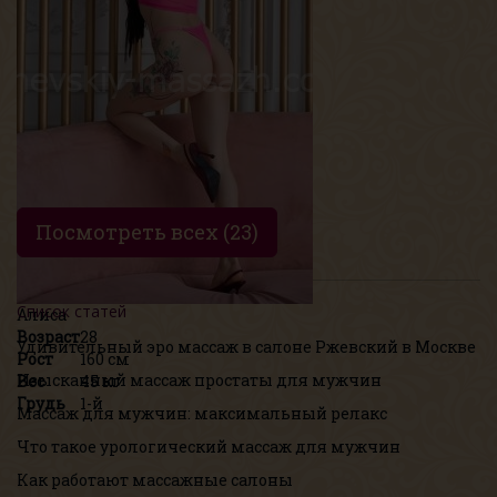
Рост
168 см
Вес
50 кг
Грудь
1.5-й
Посмотреть всех (23)
Список статей
Алиса
Возраст
28
Удивительный эро массаж в салоне Ржевский в Москве
Рост
160 см
Изысканный массаж простаты для мужчин
Вес
45 кг
Грудь
1-й
Массаж для мужчин: максимальный релакс
Что такое урологический массаж для мужчин
Как работают массажные салоны