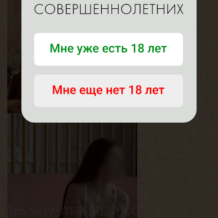
Милана
Возраст
24
Рост
165 см
Вес
56 кг
Грудь
2-й
Линда
Возраст
20
Рост
164 см
Вес
54 кг
Грудь
2.5-й