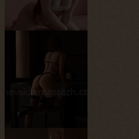
Алена
Возраст
24
Рост
170 см
Вес
53 кг
Грудь
1-й