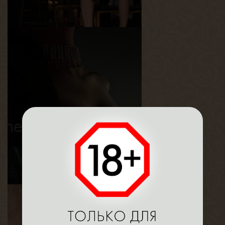
Лея
Возраст
31
Рост
165 см
Вес
55 кг
Грудь
3-й