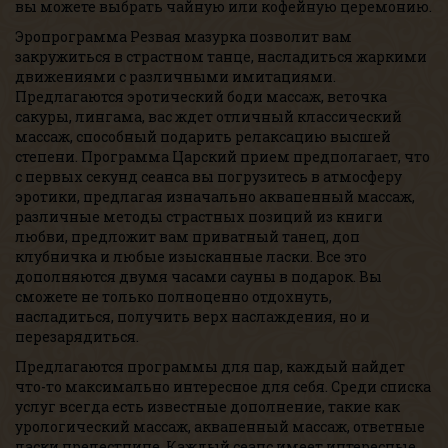
вы можете выбрать чайную или кофейную церемонию.
Эропрограмма Резвая мазурка позволит вам
закружиться в страстном танце, насладиться жаркими
движениями с различными имитациями.
Предлагаются эротический боди массаж, веточка
сакуры, лингама, вас ждет отличный классический
массаж, способный подарить релаксацию высшей
степени. Программа Царский прием предполагает, что
с первых секунд сеанса вы погрузитесь в атмосферу
эротики, предлагая изначально аквапенный массаж,
различные методы страстных позиций из книги
любви, предложит вам приватный танец, доп
клубничка и любые изысканные ласки. Все это
дополняются двумя часами сауны в подарок. Вы
сможете не только полноценно отдохнуть,
насладиться, получить верх наслаждения, но и
перезарядиться.
Предлагаются программы для пар, каждый найдет
что-то максимально интересное для себя. Среди списка
услуг всегда есть известные дополнение, такие как
урологический массаж, аквапенный массаж, ответные
ласки прелестнице. Каждый сеанс имеет интересные