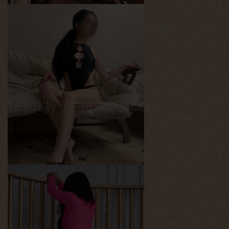
Аврора
Возраст
25
Рост
175 см
Вес
64 кг
Грудь
2-й
Кристина
Возраст
28