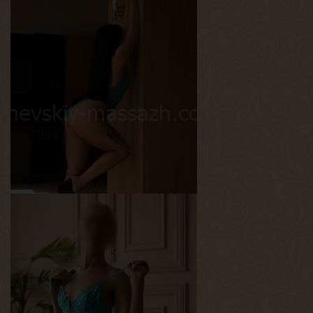
Рада
Возраст
24
Рост
167 см
Вес
45 кг
Грудь
2-й
Алина
Возраст
23
Рост
165 см
Вес
55 кг