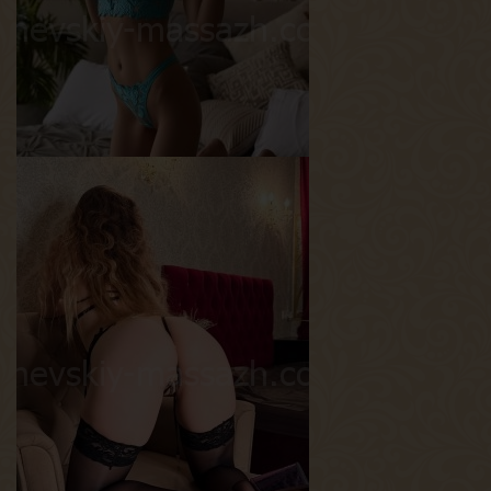
Грудь
1.5-й
Дана
Возраст
25
Рост
160 см
Вес
40 кг
Грудь
1-й