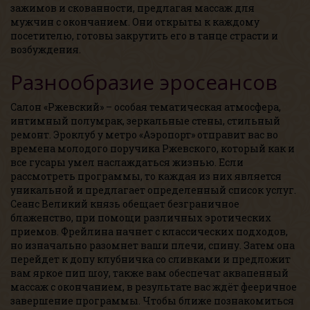
зажимов и скованности, предлагая массаж для
мужчин с окончанием. Они открыты к каждому
посетителю, готовы закрутить его в танце страсти и
возбуждения.
Разнообразие эросеансов
Салон «Ржевский» – особая тематическая атмосфера,
интимный полумрак, зеркальные стены, стильный
ремонт. Эроклуб у метро «Аэропорт» отправит вас во
времена молодого поручика Ржевского, который как и
все гусары умел наслаждаться жизнью. Если
рассмотреть программы, то каждая из них является
уникальной и предлагает определенный список услуг.
Сеанс Великий князь обещает безграничное
блаженство, при помощи различных эротических
приемов. Фрейлина начнет с классических подходов,
но изначально разомнет ваши плечи, спину. Затем она
перейдет к допу клубничка со сливками и предложит
вам яркое пип шоу, также вам обеспечат аквапенный
массаж с окончанием, в результате вас ждёт фееричное
завершение программы. Чтобы ближе познакомиться