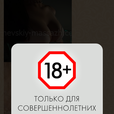
Лея
Возраст
31
Рост
165 см
Вес
55 кг
Грудь
3-й
Милана
Возраст
24
Рост
165 см
Вес
56 кг
Грудь
2-й