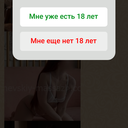
Линда
Возраст
20
Рост
164 см
Вес
54 кг
Грудь
2.5-й