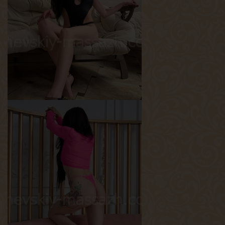
Возраст
25
Рост
175 см
Вес
64 кг
Грудь
2-й
Кристина
Возраст
28
Рост
168 см
Вес
50 кг
Грудь
1.5-й