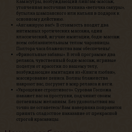
Камасутры, возбуждающий лингам-массаж,
утонченная восточная техника «веточка сакуры»,
бутылка шампанского или кальян в подарок к
основному действию.
«Ангажирую вас!». В стоимость входят два
интимных эротических массажа, один
классический, жгучие имитации, боди-массаж
всем соблазнительным телом чаровницы.
Полтора часа блаженства вам обеспечены!
«Фривольные забавы». В этой программе два
релакса, чувственный боди-массаж, игривые
поцелуи от красотки по вашему телу,
возбуждающие имитации из «Книги любви»,
массирование пениса. Волны блаженства
накроют вас, погрузят в мир релакса и неги.
«Укрощение строптивого». Суровая Госпожа
накажет вас за проступки, подчинит своим
потаенным желаниям. Без удовольствия вы
точно не останетесь! Вам наверняка понравится
принять сладостное наказание от прекрасной
строгой красавицы.