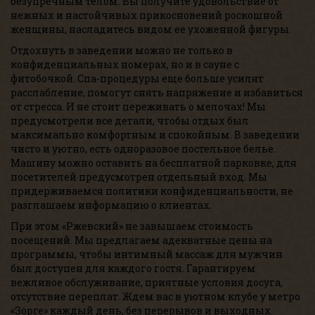
безупречным телом. Вы получите удовольствие от
нежных и настойчивых прикосновений роскошной
женщины, насладитесь видом ее ухоженной фигуры.
Отдохнуть в заведении можно не только в
конфиденциальных номерах, но и в сауне с
фитобочкой. Спа-процедуры еще больше усилят
расслабление, помогут снять напряжение и избавиться
от стресса. И не стоит переживать о мелочах! Мы
предусмотрели все детали, чтобы отдых был
максимально комфортным и спокойным. В заведении
чисто и уютно, есть одноразовое постельное белье.
Машину можно оставить на бесплатной парковке, для
посетителей предусмотрен отдельный вход. Мы
придерживаемся политики конфиденциальности, не
разглашаем информацию о клиентах.
При этом «Ржевский» не завышаем стоимость
посещений. Мы предлагаем адекватные цены на
программы, чтобы интимный массаж для мужчин
был доступен для каждого гостя. Гарантируем
вежливое обслуживание, приятные условия досуга,
отсутствие переплат. Ждем вас в уютном клубе у метро
«Зорге» каждый день, без перерывов и выходных.