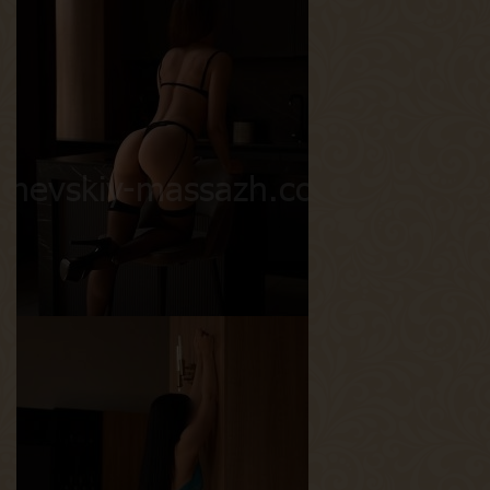
Алена
Возраст
24
Рост
170 см
Вес
53 кг
Грудь
1-й
Рада
Возраст
24
Рост
167 см
Вес
45 кг