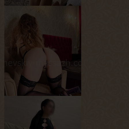
Дана
Возраст
25
Рост
160 см
Вес
40 кг
Грудь
1-й
Аврора