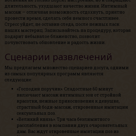
длительность, ухудшают качество жизни. Интимный
массаж — отличная возможность отдохнуть, приятно
провести время, сделать себя немного счастливее.
Стресс уйдет, не оставив следа, после нежных ласк
наших мастериц. Записывайтесь на процедуру, которая
подарит небывалое блаженство, позволит
почувствовать обновление и радость жизни.
Сценарии развлечений
Мы предлагаем множество сценариев досуга, одними
из самых популярных программ являются
следующие:
«Господин поручик». Сладостные 60 минут
включают массаж интимных зон от стройной
красотки, нежные прикосновения к девушке,
страстный боди-массаж, откровенные имитации
сексуальных поз.
«Великий князь». Три часа безлимитного
расслабления в компании двух очаровательных
дам. Вас ждут откровенные имитации поз из