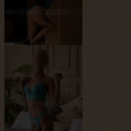
Грудь
2-й
Алина
Возраст
23
Рост
165 см
Вес
55 кг
Грудь
1.5-й