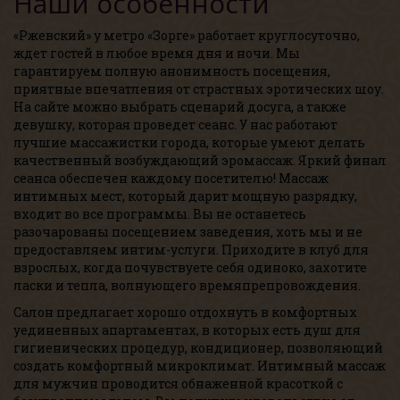
Наши особенности
«Ржевский» у метро «Зорге» работает круглосуточно,
ждет гостей в любое время дня и ночи. Мы
гарантируем полную анонимность посещения,
приятные впечатления от страстных эротических шоу.
На сайте можно выбрать сценарий досуга, а также
девушку, которая проведет сеанс. У нас работают
лучшие массажистки города, которые умеют делать
качественный возбуждающий эромассаж. Яркий финал
сеанса обеспечен каждому посетителю! Массаж
интимных мест, который дарит мощную разрядку,
входит во все программы. Вы не останетесь
разочарованы посещением заведения, хоть мы и не
предоставляем интим-услуги. Приходите в клуб для
взрослых, когда почувствуете себя одиноко, захотите
ласки и тепла, волнующего времяпрепровождения.
Салон предлагает хорошо отдохнуть в комфортных
уединенных апартаментах, в которых есть душ для
гигиенических процедур, кондиционер, позволяющий
создать комфортный микроклимат. Интимный массаж
для мужчин проводится обнаженной красоткой с