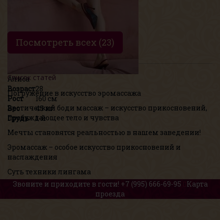
Посмотреть всех (23)
Список статей
Алиса
Возраст
28
Погружение в искусство эромассажа
Рост
160 см
Эротический боди массаж – искусство прикосновений,
Вес
45 кг
пробуждающее тело и чувства
Грудь
1-й
Мечты становятся реальностью в нашем заведении!
Эромассаж – особое искусство прикосновений и
наслаждения
Суть техники лингама
Звоните и приходите в гости!
+7 (995) 666-69-95
Карта
проезда