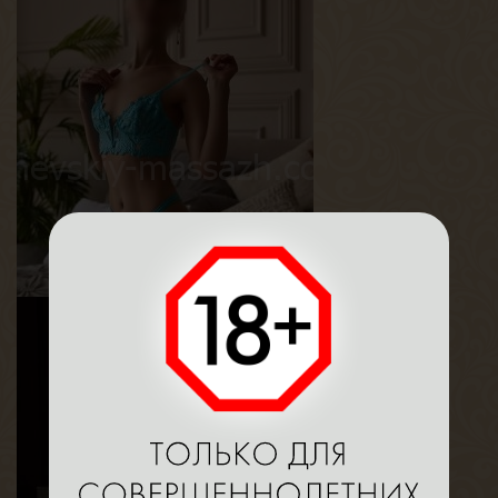
Дана
Возраст
25
Рост
160 см
Вес
40 кг
Грудь
1-й