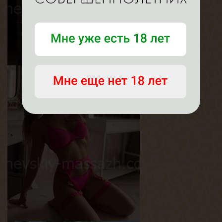
Рада
Возраст
24
Рост
167 см
Вес
45 кг
Грудь
2-й