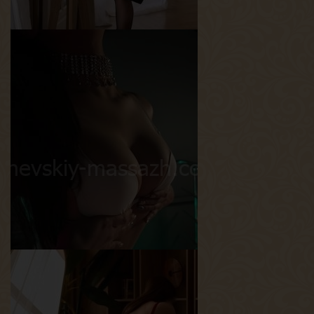
Лера
Возраст
26
Рост
165 см
Вес
58 кг
Грудь
2-й