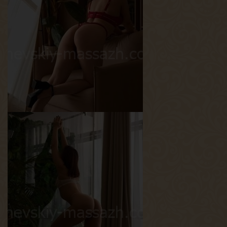
Милана
Возраст
24
Рост
165 см
Вес
56 кг
Грудь
2-й
Ксюша
Возраст
18
Рост
158 см
Вес
50 кг
Грудь
1-й