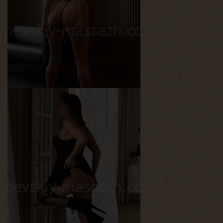
Вес
56 кг
Грудь
2-й
Вероника
Возраст
23
Рост
170 см
Вес
56 кг
Грудь
4-й