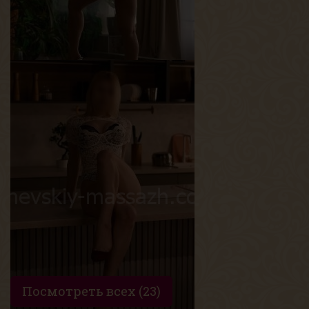
Сабрина
Возраст
23
Рост
168 см
Вес
55 кг
Грудь
1-й
Посмотреть всех (23)