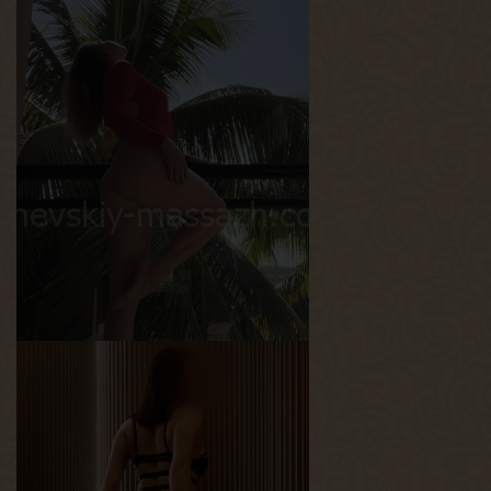
Леся
Возраст
25
Рост
156 см
Вес
50 кг
Грудь
3-й
Сандра
Возраст
23
Рост
170 см