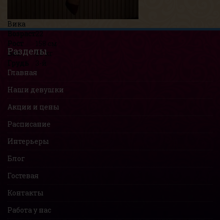
Вика
Возраст
22
Рост
158 см
Разделы
Вес
55 кг
Грудь
3-й
Главная
Наши девушки
Акции и цены
Расписание
Интерьеры
Блог
Гостевая
Контакты
Работа у нас